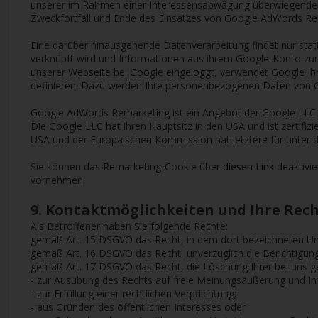
unserer im Rahmen einer Interessensabwägung überwiegenden b
Zweckfortfall und Ende des Einsatzes von Google AdWords R
Eine darüber hinausgehende Datenverarbeitung findet nur st
verknüpft wird und Informationen aus ihrem Google-Konto zum
unserer Webseite bei Google eingeloggt, verwendet Google Ih
definieren. Dazu werden Ihre personenbezogenen Daten von G
Google AdWords Remarketing ist ein Angebot der Google LLC
Die Google LLC hat ihren Hauptsitz in den USA und ist zertifizi
USA und der Europäischen Kommission hat letztere für unter d
Sie können das Remarketing-Cookie über
diesen Link
deaktivie
vornehmen.
9. Kontaktmöglichkeiten und Ihre Rec
Als Betroffener haben Sie folgende Rechte:
gemäß Art. 15 DSGVO das Recht, in dem dort bezeichneten Um
gemäß Art. 16 DSGVO das Recht, unverzüglich die Berichtigung
gemäß Art. 17 DSGVO das Recht, die Löschung Ihrer bei uns g
- zur Ausübung des Rechts auf freie Meinungsäußerung und In
- zur Erfüllung einer rechtlichen Verpflichtung;
- aus Gründen des öffentlichen Interesses oder