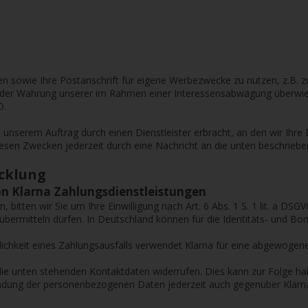
en sowie Ihre Postanschrift für eigene Werbezwecke zu nutzen, z.B.
t der Wahrung unserer im Rahmen einer Interessensabwägung überwie
O.
nserem Auftrag durch einen Dienstleister erbracht, an den wir Ihre 
esen Zwecken jederzeit durch eine Nachricht an die unten beschrieb
cklung
on Klarna Zahlungsdienstleistungen
 bitten wir Sie um Ihre Einwilligung nach Art. 6 Abs. 1 S. 1 lit. a DSG
bermitteln dürfen. In Deutschland können für die Identitäts- und Bon
nlichkeit eines Zahlungsausfalls verwendet Klarna für eine abgewog
an die unten stehenden Kontaktdaten widerrufen. Dies kann zur Folge 
wendung der personenbezogenen Daten jederzeit auch gegenüber Klarn