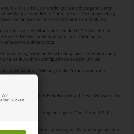
 6 Abs. 1 S. 1 lit. a DSGVO werden personenbezogene Daten
bwicklung erforderlichen Daten (Artikel, Rechnungsbetrag,
dieser Zahlungsart an unseren Partner Klarna Bank AB,
nbanken sowie Kreditauskunfteien durch. Die Anbieter, bei
 weitere Details zur Verarbeitung Ihrer Daten nach
w.klarna.com/de/datenschutz/
k AB für eine abgewogene Entscheidung über die Begründung,
Klarna Bank AB ihren Standpunkt darzulegen und die
 uns gegenüber mit Wirkung für die Zukunft widerrufen
ür Käufer nach einer Bestellung ist auf dieser Webseite das
 Wir
iter“ klicken,
rmarktung unseres Angebots gemäß Art. 6 Abs. 1 S. 1 lit. f
3 Köln.
atum und Uhrzeit des Abrufs, übertragene Datenmenge und den