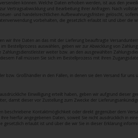
 versenden können. Welche Daten erhoben werden, ist aus den jeweili
O zur Vertragsabwicklung und Bearbeitung Ihrer Anfragen. Nach vollst
teuer- und handelsrechtlichen Aufbewahrungsfristen gelöscht, sofern 
enverwendung vorbehalten, die gesetzlich erlaubt ist und über die wir
eben wir Ihre Daten an das mit der Lieferung beauftragte Versandunter
Sie im Bestellprozess auswählen, geben wir zur Abwicklung von Zahlun
te Zahlungsdienstleister weiter bzw. an den ausgewählten Zahlungsdi
n diesem Fall müssen Sie sich im Bestellprozess mit Ihren Zugangsdate
ler bzw. Großhändler in den Fällen, in denen sie den Versand für uns
ausdrückliche Einwilligung erteilt haben, geben wir aufgrund dieser ge
ter, damit dieser vor Zustellung zum Zwecke der Lieferungsankündi
nten beschriebene Kontaktmöglichkeit oder direkt gegenüber dem Vers
hre hierfür angegebenen Daten, soweit Sie nicht ausdrücklich in eine
setzlich erlaubt ist und über die wir Sie in dieser Erklärung informi