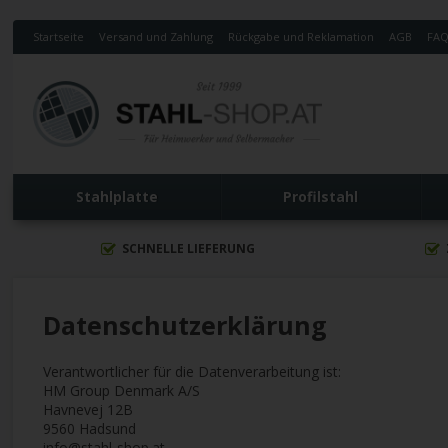
Startseite
Versand und Zahlung
Rückgabe und Reklamation
AGB
FA
Stahlplatte
Profilstahl
SCHNELLE LIEFERUNG
Datenschutzerklärung
Verantwortlicher für die Datenverarbeitung ist:
HM Group Denmark A/S
Havnevej 12B
9560 Hadsund
info@stahl-shop.at