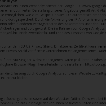
ebanalyse
 Analytics ein, einen Webanalysedienst der Google LLC (www.google.d
 einer optimierten Darstellung unseres Angebots gemäß Art. 6 Abs. 1 
Sie ermöglichen, wie zum Beispiel Cookies. Die automatisch erhobe
 und dort gespeichert. Durch die Aktivierung der IP-Anonymisierung a
 Union oder in anderen Vertragsstaaten des Abkommens über den Eur
USA übertragen und dort gekürzt. Die im Rahmen von Google Analytic
mmengeführt. Nach Zweckfortfall und Ende des Einsatzes von Google
ert unter dem EU-US-Privacy Shield. Ein aktuelles Zertifikat kann
hier
e
em Privacy Shield zertifizierte Unternehmen ein angemessenes Datens
auf Ihre Nutzung der Website bezogenen Daten (inkl. Ihrer IP-Adress
rfügbare Browser-Plugin herunterladen und installieren: http://tools
 um die Erfassung durch Google Analytics auf dieser Website zukünfti
ink erneut klicken.
gle Suchergebnissen sowie auf den Websites Dritter. Dazu wird bei
ookieID und auf Grundlage der von Ihnen besuchten Seiten eine inte