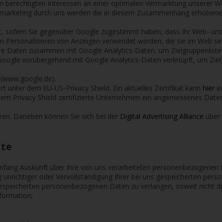
erechtigten Interessen an einer optimalen Vermarktung unserer Webs
emarketing durch uns werden die in diesem Zusammenhang erhobene
att, sofern Sie gegenüber Google zugestimmt haben, dass Ihr Web- u
 Personalisieren von Anzeigen verwendet werden, die sie im Web seh
re Daten zusammen mit Google Analytics-Daten, um Zielgruppenlisten
oogle vorübergehend mit Google Analytics-Daten verknüpft, um Zielg
 (www.google.de).
ert unter dem EU-US-Privacy Shield. Ein aktuelles Zertifikat kann
hier
e
em Privacy Shield zertifizierte Unternehmen ein angemessenes Datens
ren. Daneben können Sie sich bei der
Digital Advertising Alliance
über 
hte
fang Auskunft über Ihre von uns verarbeiteten personenbezogenen 
 unrichtiger oder Vervollständigung Ihrer bei uns gespeicherten pe
espeicherten personenbezogenen Daten zu verlangen, soweit nicht di
formation;