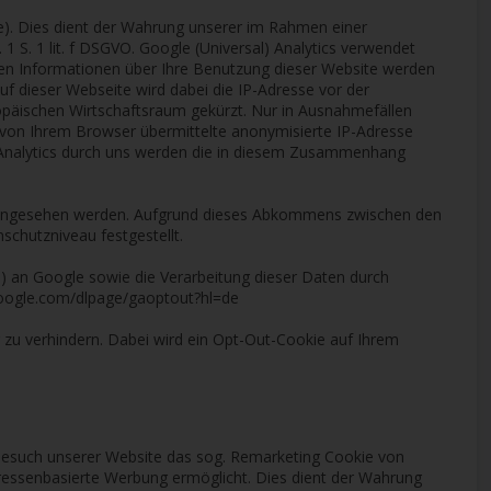
e). Dies dient der Wahrung unserer im Rahmen einer
S. 1 lit. f DSGVO. Google (Universal) Analytics verwendet
nen Informationen über Ihre Benutzung dieser Website werden
uf dieser Webseite wird dabei die IP-Adresse vor der
opäischen Wirtschaftsraum gekürzt. Nur in Ausnahmefällen
s von Ihrem Browser übermittelte anonymisierte IP-Adresse
 Analytics durch uns werden die in diesem Zusammenhang
ingesehen werden. Aufgrund dieses Abkommens zwischen den
chutzniveau festgestellt.
e) an Google sowie die Verarbeitung dieser Daten durch
.google.com/dlpage/gaoptout?hl=de
g zu verhindern. Dabei wird ein Opt-Out-Cookie auf Ihrem
 Besuch unserer Website das sog. Remarketing Cookie von
ressenbasierte Werbung ermöglicht. Dies dient der Wahrung