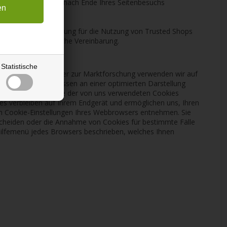
estens sieben Tagen nach Ende Ihres Seitenbesuchs
schluss einer Bestellung für die Nutzung von Trusted Shops
getroffene vertragliche Vereinbarung.
Statistische
ukte anzuzeigen oder zur Marktforschung verwenden wir auf
rechtigten Interessen an einer optimierten Darstellung
eichert werden. Einige der von uns verwendeten Cookies
es verbleiben auf Ihrem Endgerät und ermöglichen uns, Ihren
en Cookie-Einstellungen Ihres Webbrowsers entnehmen. Sie
scheiden oder die Annahme von Cookies für bestimmte Fälle
m Hilfemenü jedes Browsers beschrieben, welches Ihnen