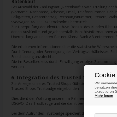
Ratenkauf
Bei Auswahl der Zahlungsart „Ratenkauf“ sowie Erteilung der h
(Vorname, Nachname, Adresse, Email, Telefonnummer, Geburtsd
Fälligkeiten, Gesamtbetrag, Rechnungsnummer, Steuern, Währu
Sveavägen 46, 111 34 Stockholm übermittelt.
Zur Überprüfung der Identität bzw. Bonität des Kunden führt u
denen Auskünfte und gegebenenfalls Bonitätsinformationen auf
Übermittlung an unseren Partner Klarna Bank AB entnehmen Sie
Die erhaltenen Informationen über die statistische Wahrschei
Durchführung oder Beendigung des Vertragsverhältnisses. Sie
Entscheidung anzufechten.
Die im Bestellprozess durch Einwilligung erfolgte Zustimmun
werden.
Cookie 
6. Integration des Trusted Shops Trus
Zur Anzeige unseres Trusted Shops Gütesiegels und der gesa
Wir verwende
benutzen dies
Trusted Shops Trustbadge eingebunden.
akzeptieren 
Mehr lesen
Dies dient der Wahrung unserer im Rahmen einer Interessensa
DSGVO. Das Trustbadge und die damit beworbenen Dienste sin
Bei dem Aufruf des Trustbadge speichert der Webserver autom