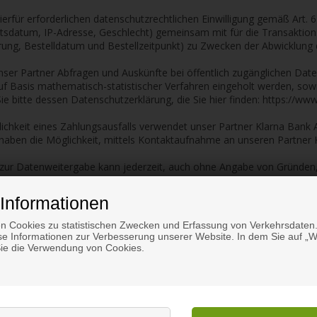
ierfür erforderlichen datenschutzrechtlichen Einwilligung gemäß Art.
atum, IP-Adresse, Geschlecht) gemeinsam mit für die Transaktionsa
ng, Bestelldatum und Bestellzeitpunkt) zu Zwecken der Abwicklung 
nser Partner Abfragen und Auskünfte bei öffentlich zugänglichen Date
 Basis mathematisch-statistischer Verfahren eingeholt werden, sowie
 bitte dessen Datenschutzerklärung, die Sie hier finden: https://ww
nlichkeit eines Zahlungsausfalls verwendet unser Partner Klarna Ban
 haben die Möglichkeit, mittels Kontaktaufnahme an unseren Partner 
g zur Datenweitergabe kann jederzeit, auch ohne Angabe von Gründen,
Informationen
tbadge
mmelten Bewertungen sowie zum Angebot der Trusted Shops Produkte f
n Cookies zu statistischen Zwecken und Erfassung von Verkehrsdaten.
e Informationen zur Verbesserung unserer Website. In dem Sie auf „We
Sie die Verwendung von Cookies.
bwägung überwiegenden berechtigten Interessen an einer optimalen Ve
d ein Angebot der Trusted Shops GmbH, Subbelrather Str. 15C, 5082
atisch ein sogenanntes Server-Logfile, das z.B. Ihre IP-Adresse, D