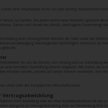
 Schutz Ihrer Privatsphäre ist für uns sehr wichtig. Nachstehend info
 Person zu machen. Bei jedem Aufruf einer Webseite speichert der W
P-Adresse, Datum und Uhrzeit des Abrufs, übertragene Datenmenge und
herstellung eines störungsfreien Betriebs der Seite sowie der Verbe
 Interessensabwägung überwiegenden berechtigten Interessen an einer
 gelöscht.
eter
 Drittanbieter für uns die Dienste zum Hosting und zur Darstellung d
n einer korrekten Darstellung unseres Angebots. Alle Daten, die im
n erhoben werden, werden auf seinen Servern verarbeitet. Eine Vera
schen Union oder des Europäischen Wirtschaftsraums.
r Vertragsabwicklung
hmen Ihrer Bestellung oder bei einer Kontaktaufnahme mit uns (z.B. 
e Daten zwingend zur Vertragsabwicklung, bzw. zur Bearbeitung Ihre