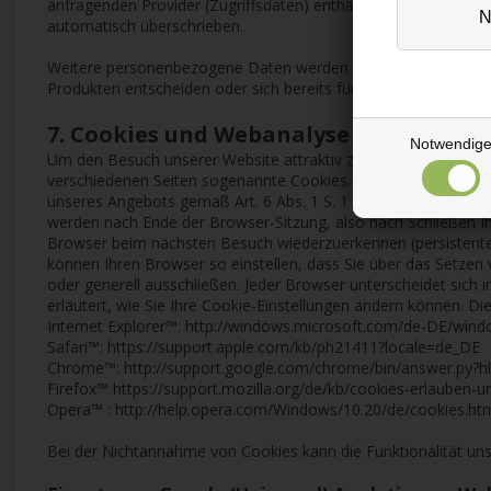
anfragenden Provider (Zugriffsdaten) enthält und den Abruf d
automatisch überschrieben.
Weitere personenbezogene Daten werden lediglich an Trusted S
Produkten entscheiden oder sich bereits für die Nutzung regist
7. Cookies und Webanalyse
Notwendig
Um den Besuch unserer Website attraktiv zu gestalten und d
verschiedenen Seiten sogenannte Cookies. Dies dient der Wah
unseres Angebots gemäß Art. 6 Abs. 1 S. 1 lit. f DSGVO. Cooki
werden nach Ende der Browser-Sitzung, also nach Schließen Ih
Browser beim nächsten Besuch wiederzuerkennen (persistente 
können Ihren Browser so einstellen, dass Sie über das Setze
oder generell ausschließen. Jeder Browser unterscheidet sich i
erläutert, wie Sie Ihre Cookie-Einstellungen ändern können. Di
Internet Explorer™: http://windows.microsoft.com/de-DE/wind
Safari™: https://support.apple.com/kb/ph21411?locale=de_DE
Chrome™: http://support.google.com/chrome/bin/answer.py
Firefox™ https://support.mozilla.org/de/kb/cookies-erlauben-
Opera™ : http://help.opera.com/Windows/10.20/de/cookies.ht
Bei der Nichtannahme von Cookies kann die Funktionalität uns