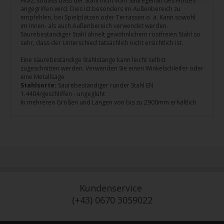
Holz, sodass dass der Stahl nicht vom Säuregehalt des Holzes
angegriffen wird. Dies ist besonders im Außenbereich zu
empfehlen, bei Spielplätzen oder Terrassen o. ä. Kann sowohl
im Innen- als auch Außenbereich verwendet werden.
Säurebeständiger Stahl ähnelt gewöhnlichem rostfreien Stahl so
sehr, dass der Unterschied tatsächlich nicht ersichtlich ist.
Eine säurebeständige Stahlstange kann leicht selbst
zugeschnitten werden. Verwenden Sie einen Winkelschleifer oder
eine Metallsäge.
Stahlsorte:
Säurebeständiger runder Stahl EN
1.4404/geschliffen - ungeglüht
In mehreren Größen und Längen von bis zu 2900mm erhältlich
Kundenservice
(+43) 0670 3059022