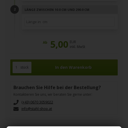
LÄNGE ZWISCHEN 10.0 CM UND 290.0 CM
5,00
EUR
Ab
inkl. MwSt
stück
Brauchen Sie Hilfe bei der Bestellung?
Kontaktieren Sie uns, wir beraten Sie gerne unter:
(+43) 0670 3059022
info@stahl-shop.at