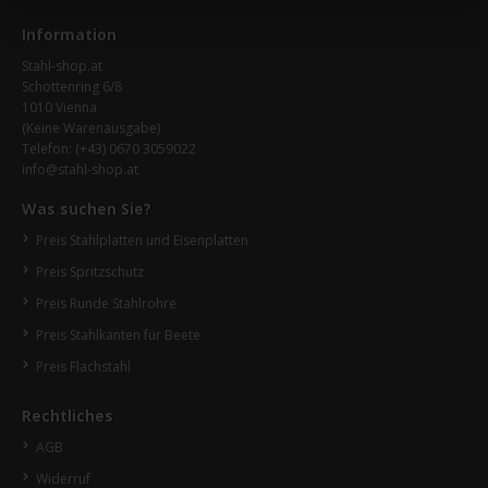
Information
Stahl-shop.at
Schottenring 6/8
1010 Vienna
(Keine Warenausgabe)
Telefon:
(+43) 0670 3059022
info@stahl-shop.at
Was suchen Sie?
Preis Stahlplatten und Eisenplatten
Preis Spritzschutz
Preis Runde Stahlrohre
Preis Stahlkanten für Beete
Preis Flachstahl
Rechtliches
AGB
Widerruf