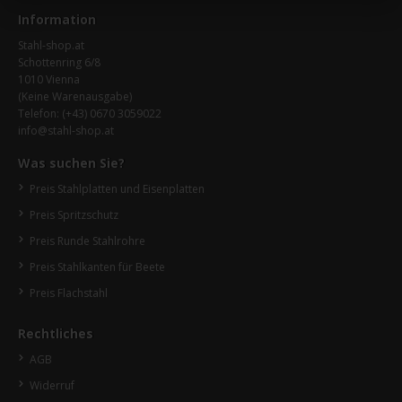
Information
Stahl-shop.at
Schottenring 6/8
1010 Vienna
(Keine Warenausgabe)
Telefon:
(+43) 0670 3059022
info@stahl-shop.at
Was suchen Sie?
Preis Stahlplatten und Eisenplatten
Preis Spritzschutz
Preis Runde Stahlrohre
Preis Stahlkanten für Beete
Preis Flachstahl
Rechtliches
AGB
Widerruf