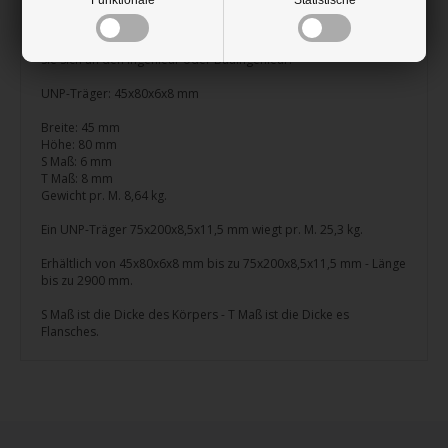
Funktionale
Statistische
verwendet.
Um die richtige Größe und Tragfähigkeit zu berechnen, wenden
Sie sich an den Ingenieur oder Bauingenieur.
UNP-Träger: 45x80x6x8 mm
Breite: 45 mm
Höhe: 80 mm
S Maß: 6 mm
T Maß: 8 mm
Gewicht pr. M. 8,64 kg.
Ein UNP-Träger 75x200x8,5x11,5 mm wiegt pr. M. 25,3 kg.
Erhältlich von 45x80x6x8 mm bis zu 75x200x8,5x11,5 mm - Länge
bis zu 2900 mm.
S Maß ist die Dicke des Körpers - T Maß ist die Dicke es
Flansches.