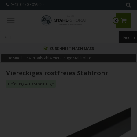
(+43) 0670 3059022
0
ZUSCHNITT NACH MASS
Sie sind hier »
Profilstahl
»
Vierkantige Stahlrohre
Viereckiges rostfreies Stahlrohr
Lieferung 4-10 Arbeitstage