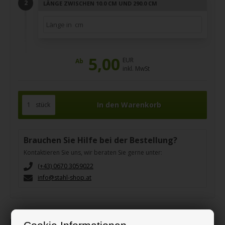
LÄNGE ZWISCHEN 10.0 CM UND 290.0 CM
5,00
EUR
Ab
inkl. MwSt
stück
Brauchen Sie Hilfe bei der Bestellung?
Kontaktieren Sie uns, wir beraten Sie gerne unter:
(+43) 0670 3059022
info@stahl-shop.at